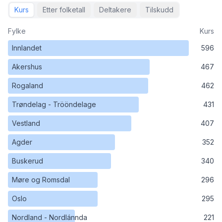
Kurs
Etter folketall
Deltakere
Tilskudd
Fylke
Kurs
Innlandet
596
Akershus
467
Rogaland
462
Trøndelag - Trööndelage
431
Vestland
407
Agder
352
Buskerud
340
Møre og Romsdal
296
Oslo
295
Nordland - Nordlánnda
221