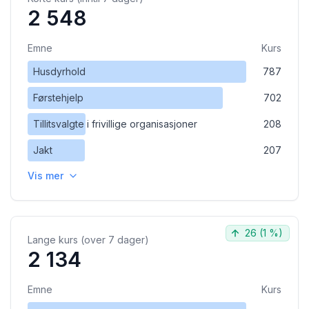
2 548
Emne
Kurs
Husdyrhold
787
Førstehjelp
702
Tillitsvalgte i frivillige organisasjoner
208
Jakt
207
Vis mer
26
(
1 %
)
Lange kurs (over 7 dager)
2 134
Emne
Kurs