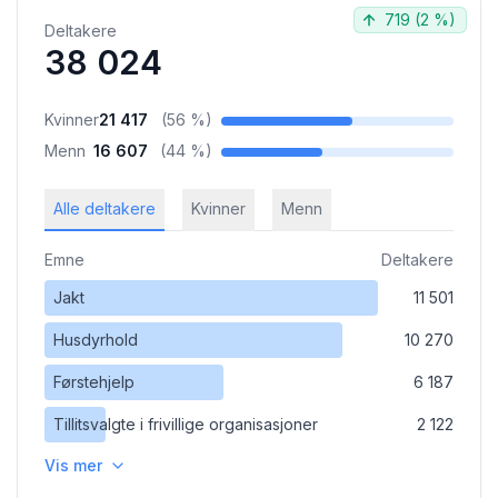
719
(
2 %
)
Deltakere
38 024
Kvinner
21 417
(
56 %
)
Menn
16 607
(
44 %
)
Alle deltakere
Kvinner
Menn
Emne
Deltakere
Jakt
11 501
Husdyrhold
10 270
Førstehjelp
6 187
Tillitsvalgte i frivillige organisasjoner
2 122
Vis mer