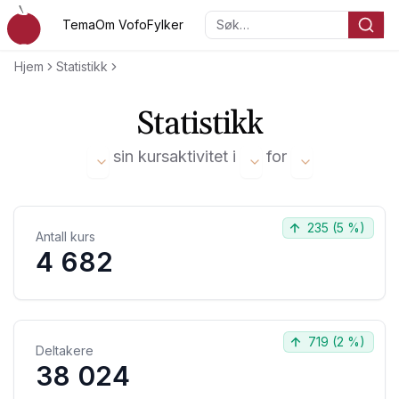
Hopp til hovedinnholdet
Tema
Om Vofo
Fylker
Søk…
Voksenopplæringsforbundet
Hjem
Statistikk
Statistikk
sin kursaktivitet i
for
235
(
5 %
)
Antall kurs
4 682
719
(
2 %
)
Deltakere
38 024