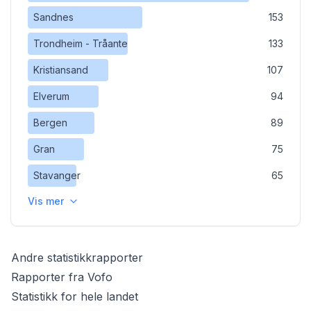
Sandnes
153
Trondheim - Tråante
133
Kristiansand
107
Elverum
94
Bergen
89
Gran
75
Stavanger
65
Vis mer
Andre statistikkrapporter
Rapporter fra Vofo
Statistikk for hele landet