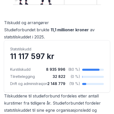
Tilskudd og arrangører
Studieforbundet
brukte
11,1 millioner
kroner
av
statstilskuddet
i
2025
.
Statstilskudd
11 117 597 kr
Kurstilskudd
8 935 996
(
80 %
)
Tilrettelegging
32 822
(
0 %
)
Drift og administrasjon
2 148 779
(
19 %
)
Tilskuddene til studieforbund fordeles etter antall
kurstimer fra tidligere år. Studieforbundet fordeler
statstilskuddet til sine egne organisasjonsledd og