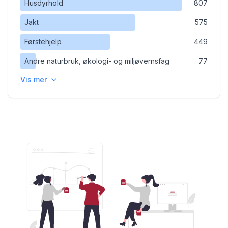
Husdyrhold
807
Jakt
575
Førstehjelp
449
Andre naturbruk, økologi- og miljøvernsfag
77
Vis mer