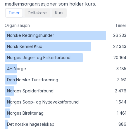
medlemsorganisasjoner som holder kurs.
Timer
Deltakere
Kurs
Organisasjon
Timer
Norske Redningshunder
26 233
Norsk Kennel Klub
22 343
Norges Jeger- og Fiskerforbund
20 164
4H Norge
3 185
Den Norske Turistforening
3 161
Norges Speiderforbund
2 476
Norges Sopp- og Nyttevekstforbund
1 544
Norges Birøkterlag
1 461
Det norske hageselskap
886