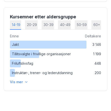
Kursemner etter aldersgruppe
14-19
20-29
30-39
40-49
50-59
60+
Emne
Deltakere
Jakt
3 146
Tillitsvalgte i frivillige organisasjoner
1 199
Friluftslivsfag
448
Instruktør-, trener- og lederutdanning
200
Vis mer