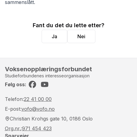
sammenslått.
Fant du det du lette etter?
Ja
Nei
Voksenopplæringsforbundet
Studieforbundenes interesseorganisasjon
Følg oss:
Facebook
YouTube
Telefon:
22 41 00 00
E-post:
vofo@vofo.no
Christian Krohgs gate 10, 0186 Oslo
Org.nr.
:
971 454 423
Snarveier