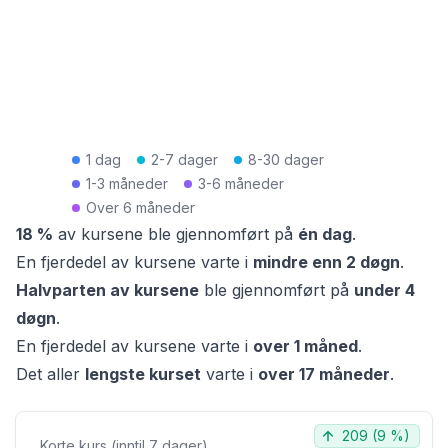
1 dag
2-7 dager
8-30 dager
1-3 måneder
3-6 måneder
Over 6 måneder
18 %
av kursene ble gjennomført på
én dag
.
En fjerdedel av kursene varte i
mindre enn
2 døgn
.
Halvparten av kursene
ble gjennomført på
under
4
døgn
.
En fjerdedel av kursene varte i
over
1 måned
.
Det aller
lengste kurset
varte i
over
17 måneder
.
209
(
9 %
)
Korte kurs (inntil 7 dager)