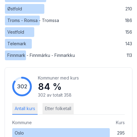
Østfold
210
Troms - Romsa - Tromssa
186
Vestfold
156
Telemark
143
Finnmark - Finnmárku - Finmarkku
113
Kommuner med kurs
84 %
302
302
av totalt
358
Antall kurs
Etter folketall
Kommune
Kurs
Oslo
295