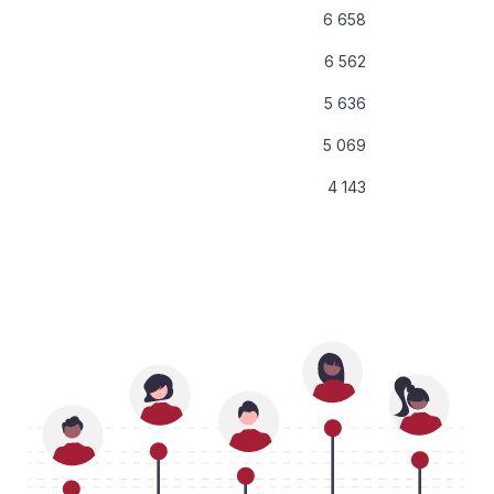
6 658
6 562
5 636
5 069
4 143