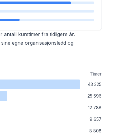
 antall kurstimer fra tidligere år.
il sine egne organisasjonsledd og
Timer
43 325
25 596
12 788
9 657
8 808