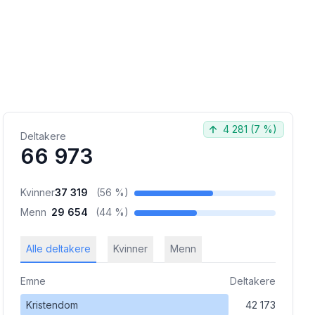
4 281
(
7 %
)
Deltakere
66 973
Kvinner
37 319
(
56 %
)
Menn
29 654
(
44 %
)
Alle deltakere
Kvinner
Menn
Emne
Deltakere
Kristendom
42 173