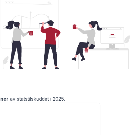
oner
av statstilskuddet
i
2025
.