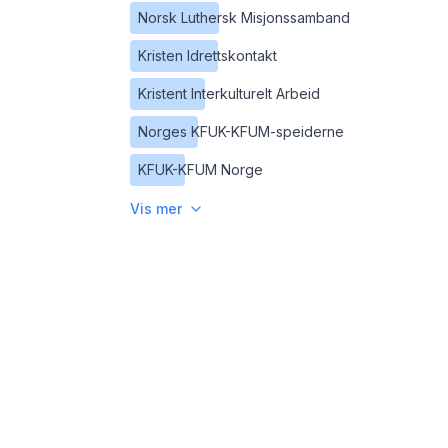
Norsk Luthersk Misjonssamband
Kristen Idrettskontakt
Kristent Interkulturelt Arbeid
Norges KFUK-KFUM-speiderne
KFUK-KFUM Norge
Vis mer