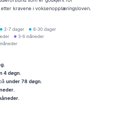
tudieforbund
som er godkjent for
t etter kravene i voksenopplæringsloven.
2-7 dager
8-30 dager
neder
3-6 måneder
 måneder
ag
.
n
4 døgn
.
på
under
78 døgn
.
neder
.
måneder
.