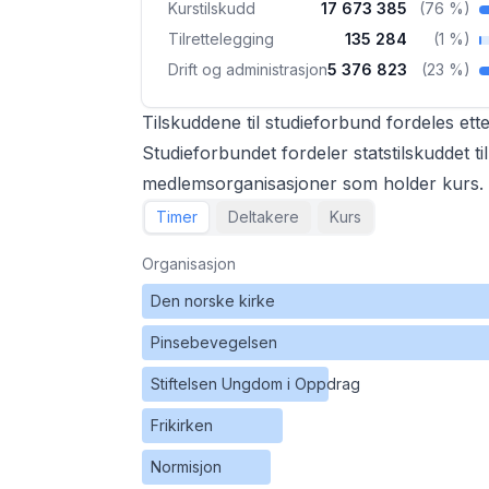
Kurstilskudd
17 673 385
(
76 %
)
Tilrettelegging
135 284
(
1 %
)
Drift og administrasjon
5 376 823
(
23 %
)
Tilskuddene til studieforbund fordeles etter
Studieforbundet fordeler statstilskuddet t
medlemsorganisasjoner som holder kurs.
Timer
Deltakere
Kurs
Organisasjon
Den norske kirke
Pinsebevegelsen
Stiftelsen Ungdom i Oppdrag
Frikirken
Normisjon