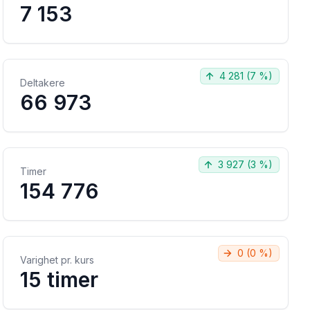
7 153
4 281
(
7 %
)
Deltakere
66 973
3 927
(
3 %
)
Timer
154 776
0
(
0 %
)
Varighet pr. kurs
15 timer