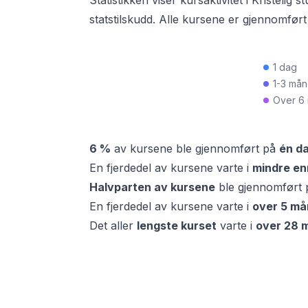
Statistikken viser kursaktivitet i
Kristelig s
statstilskudd. Alle kursene er gjennomfør
1 dag
1-3 må
Over 6
6 %
av kursene ble gjennomført på
én d
En fjerdedel av kursene varte i
mindre en
Halvparten av kursene
ble gjennomført 
En fjerdedel av kursene varte i
over
5 må
Det aller
lengste kurset
varte i
over
28 