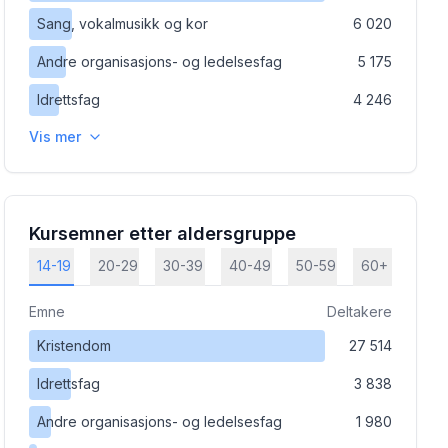
Sang, vokalmusikk og kor
6 020
Andre organisasjons- og ledelsesfag
5 175
Idrettsfag
4 246
Vis mer
Kursemner etter aldersgruppe
14-19
20-29
30-39
40-49
50-59
60+
Emne
Deltakere
Kristendom
27 514
Idrettsfag
3 838
Andre organisasjons- og ledelsesfag
1 980