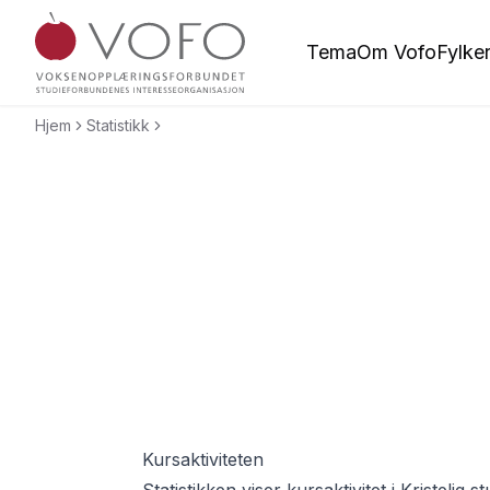
Hopp til hovedinnholdet
Tema
Om Vofo
Fylke
Voksenopplæringsforbundet
Hjem
Statistikk
Kursaktiviteten