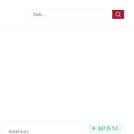
Søk…
347
(
5 %
)
Antall kurs