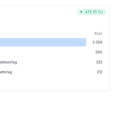
472
(
11 %
)
Kurs
3 056
560
edelsesfag
332
rettsfag
212