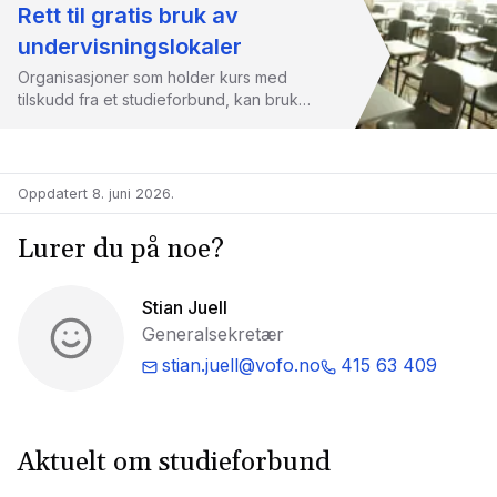
Rett til gratis bruk av
undervisningslokaler
Organisasjoner som holder kurs med
tilskudd fra et studieforbund, kan bruke
ledige offentlige undervisningslokaler
helt gratis.
Oppdatert 8. juni 2026
.
Lurer du på noe?
Stian Juell
Generalsekretær
stian.juell@vofo.no
415 63 409
Aktuelt om studieforbund