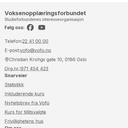
Voksenopplæringsforbundet
Studieforbundenes interesseorganisasjon
Følg oss:
Facebook
YouTube
Telefon:
22 41 00 00
E-post:
vofo@vofo.no
Christian Krohgs gate 10, 0186 Oslo
Org.nr.
:
971 454 423
Snarveier
Statistikk
Inkluderende kurs
Nyhetsbrev fra Vofo
Kurs for tillitsvalgte
Frivillighetens hus