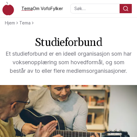
Hopp til hovedinnholdet
Tema
Om Vofo
Fylker
Søk…
Voksenopplæringsforbundet
Hjem
Tema
Studieforbund
Et studieforbund er en ideell organisasjon som har
voksenopplæring som hovedformål, og som
består av to eller flere medlemsorganisasjoner.