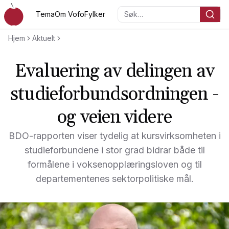
Hopp til hovedinnholdet
Tema
Om Vofo
Fylker
Søk…
Voksenopplæringsforbundet
Hjem
Aktuelt
Evaluering av delingen av
studieforbundsordningen -
og veien videre
BDO-rapporten viser tydelig at kursvirksomheten i
studieforbundene i stor grad bidrar både til
formålene i voksenopplæringsloven og til
departementenes sektorpolitiske mål.