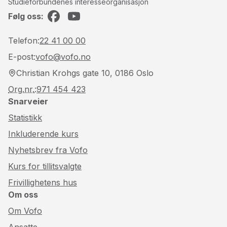
Studieforbundenes interesseorganisasjon
Følg oss:
Facebook
YouTube
Telefon:
22 41 00 00
E-post:
vofo@vofo.no
Christian Krohgs gate 10, 0186 Oslo
Org.nr.
:
971 454 423
Snarveier
Statistikk
Inkluderende kurs
Nyhetsbrev fra Vofo
Kurs for tillitsvalgte
Frivillighetens hus
Om oss
Om Vofo