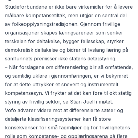
Studieforbundene er ikke bare virkemidler for å levere
målbare kompetansetiltak, men utgjør en sentral del
av folkeopplysningstradisjonen. Gjennom frivillige
organisasjoner skapes læringsarenaer som senker
terskelen for deltakelse, bygger fellesskap, styrker
demokratisk deltakelse og bidrar til livslang læring på
samfunnets premisser ikke statens detaljstyring.
– Når forslagene om differensiering blir så omfattende,
og samtidig uklare i gjennomføringen, er vi bekymret
for at dette uttrykker et snevert og instrumentelt
kompetansesyn. Vi frykter at det kan føre til økt statlig
styring av frivillig sektor, sa Stian Juell i møtet.
Vofo advarer videre mot at differensierte satser og
detaljerte klassifiseringssystemer kan få store
konsekvenser for små fagmiljøer og for frivillighetens
rolle som kompetanse- og opplæringsarena på flere