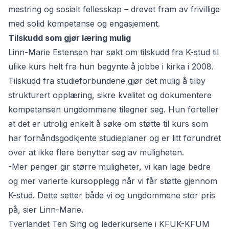
mestring og sosialt fellesskap – drevet fram av frivillige
med solid kompetanse og engasjement.
Tilskudd som gjør læring mulig
Linn-Marie Estensen har søkt om
tilskudd fra K-stud
til
ulike kurs helt fra hun begynte å jobbe i kirka i 2008.
Tilskudd fra studieforbundene gjør det mulig å tilby
strukturert opplæring, sikre kvalitet og dokumentere
kompetansen ungdommene tilegner seg. Hun forteller
at det er utrolig enkelt å søke om støtte til kurs som
har forhåndsgodkjente studieplaner og er litt forundret
over at ikke flere benytter seg av muligheten.
-Mer penger gir større muligheter, vi kan lage bedre
og mer varierte kursopplegg når vi får støtte gjennom
K-stud. Dette setter både vi og ungdommene stor pris
på, sier Linn-Marie.
Tverlandet Ten Sing og lederkursene i KFUK-KFUM