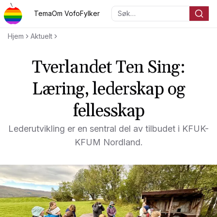
Hopp til hovedinnholdet
Tema
Om Vofo
Fylker
Søk…
Voksenopplæringsforbundet
Hjem
Aktuelt
Tverlandet Ten Sing:
Læring, lederskap og
fellesskap
Lederutvikling er en sentral del av tilbudet i KFUK-
KFUM Nordland.