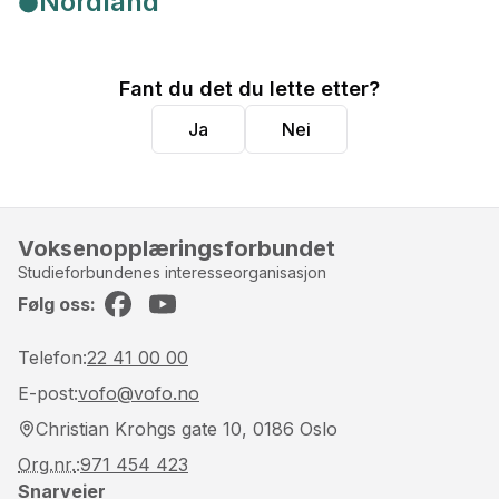
Nordland
Fant du det du lette etter?
Ja
Nei
Voksenopplæringsforbundet
Studieforbundenes interesseorganisasjon
Følg oss:
Facebook
YouTube
Telefon:
22 41 00 00
E-post:
vofo@vofo.no
Christian Krohgs gate 10, 0186 Oslo
Org.nr.
:
971 454 423
Snarveier