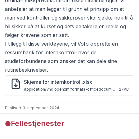
ordinær stikkprøvekontroll i disse tilfellene også. Vi
anbefaler at man legger til grunn et prinsipp om at
man ved kontroller og stikkprøver skal sjekke nok til å
bli sikker på at kurset og dets deltakere er reelle og
følger kravene som er satt.
I tillegg til disse verktøyene, vil Vofo opprette en
ressursbank for internkontroll hvor de
studieforbundene som ønsker det kan dele sine
rutinebeskrivelser.
Skjema for internkontroll.xlsx
application/vnd.openxmlformats-officedocument.spreadsheetml.sheet
,
27KB
Publisert 3. september 2024
.
Fellestjenester