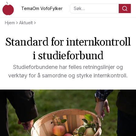
Hopp til hovedinnholdet
Tema
Om Vofo
Fylker
Søk…
Voksenopplæringsforbundet
Hjem
Aktuelt
Standard for internkontroll
i studieforbund
Studieforbundene har felles retningslinjer og
verktøy for å samordne og styrke internkontroll.