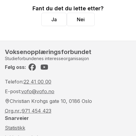
Fant du det du lette etter?
Ja
Nei
Voksenopplæringsforbundet
Studieforbundenes interesseorganisasjon
Følg oss:
Facebook
YouTube
Telefon:
22 41 00 00
E-post:
vofo@vofo.no
Christian Krohgs gate 10, 0186 Oslo
Org.nr.
:
971 454 423
Snarveier
Statistikk