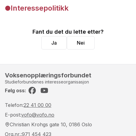
Interessepolitikk
Fant du det du lette etter?
Ja
Nei
Voksenopplæringsforbundet
Studieforbundenes interesseorganisasjon
Følg oss:
Facebook
YouTube
Telefon:
22 41 00 00
E-post:
vofo@vofo.no
Christian Krohgs gate 10, 0186 Oslo
Org.nr.
:
971 454 423