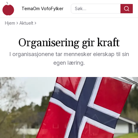
Hopp til hovedinnholdet
Tema
Om Vofo
Fylker
Søk…
Voksenopplæringsforbundet
Hjem
Aktuelt
Organisering gir kraft
I organisasjonene tar mennesker eierskap til sin
egen læring.