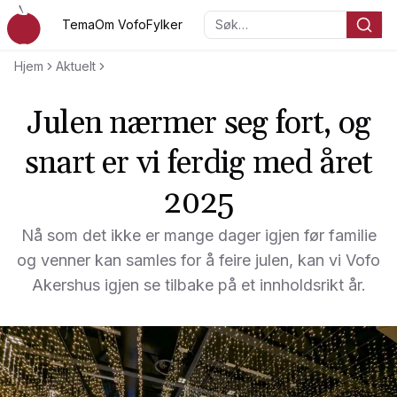
Hopp til hovedinnholdet
Tema
Om Vofo
Fylker
Søk…
Voksenopplæringsforbundet
Hjem
Aktuelt
Julen nærmer seg fort, og
snart er vi ferdig med året
2025
Nå som det ikke er mange dager igjen før familie
og venner kan samles for å feire julen, kan vi Vofo
Akershus igjen se tilbake på et innholdsrikt år.