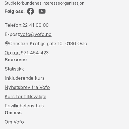
Studieforbundenes interesseorganisasjon
Følg oss:
Facebook
YouTube
Telefon:
22 41 00 00
E-post:
vofo@vofo.no
Christian Krohgs gate 10, 0186 Oslo
Org.nr.
:
971 454 423
Snarveier
Statistikk
Inkluderende kurs
Nyhetsbrev fra Vofo
Kurs for tillitsvalgte
Frivillighetens hus
Om oss
Om Vofo