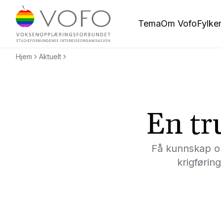
Hopp til hovedinnholdet
Tema
Om Vofo
Fylke
Voksenopplæringsforbundet
Hjem
Aktuelt
En tr
Få kunnskap o
krigførin