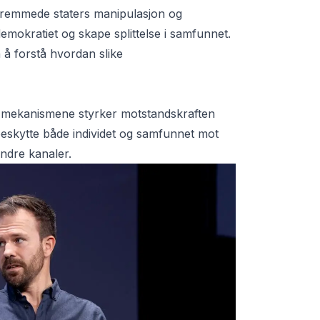
 fremmede staters manipulasjon og
demokratiet og skape splittelse i samfunnet.
 å forstå hvordan slike
 mekanismene styrker motstandskraften
 beskytte både individet og samfunnet mot
ndre kanaler.