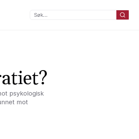
Søk…
atiet?
ot psykologisk
funnet mot