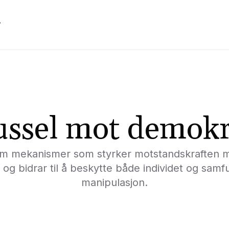
r
ussel mot demokr
m mekanismer som styrker motstandskraften m
g og bidrar til å beskytte både individet og sam
manipulasjon.