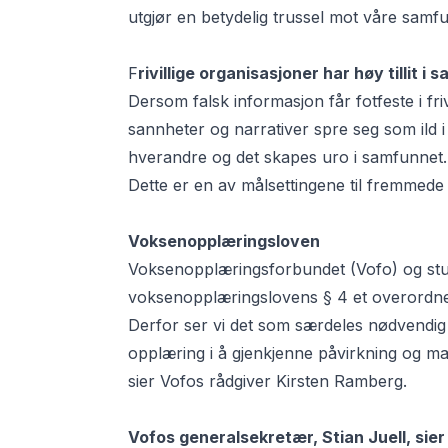
utgjør en betydelig trussel mot våre samf
F
rivillige organisasjoner har høy tillit i
Dersom falsk informasjon får fotfeste i frivi
sannheter og narrativer spre seg som ild i
hverandre og det skapes uro i samfunnet.
Dette er en av målsettingene til fremmede
Voksenopplæringsloven
Voksenopplæringsforbundet (Vofo) og stu
voksenopplæringslovens § 4 et overordnet 
Derfor ser vi det som særdeles nødvendig at 
opplæring i å gjenkjenne påvirkning og man
sier Vofos rådgiver Kirsten Ramberg.
Vofos generalsekretær, Stian Juell, sie