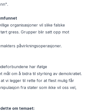
unn"
.
 samfunnet
llige organisasjoner vil slike falske
 tørt gress. Grupper blir satt opp mot
 makters påvirkningsoperasjoner.
dieforbundene har ifølge
mål om å bidra til styrking av demokratiet.
vi legger til rette for at flest mulig får
ipulasjon fra stater som ikke vil oss vel,
r dette om temaet: