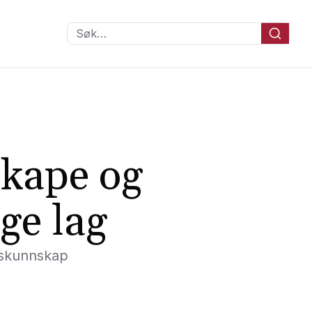
Søk…
 skape og
ge lag
onskunnskap