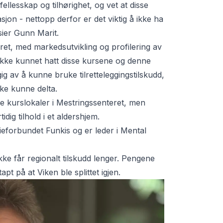
ellesskap og tilhørighet, og vet at disse
jon - nettopp derfor er det viktig å ikke ha
sier Gunn Marit.
ret, med markedsutvikling og profilering av
 ikke kunnet hatt disse kursene og denne
gig av å kunne bruke tilretteleggingstilskudd,
kke kunne delta.
e kurslokaler i
Mestringssenteret
, men
dig tilhold i et aldershjem.
dieforbundet Funkis og er leder i Mental
kke får regionalt tilskudd lenger. Pengene
apt på at Viken ble splittet igjen.