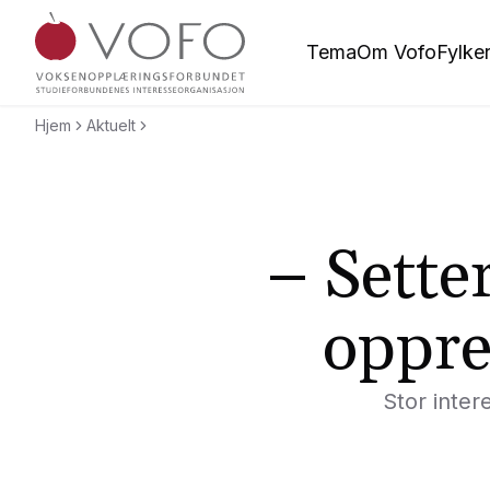
Hopp til hovedinnholdet
Tema
Om Vofo
Fylke
Voksenopplæringsforbundet
Hjem
Aktuelt
– Setter
oppre
Stor inter