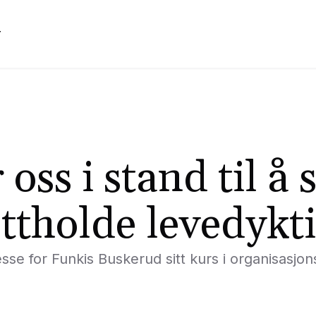
r
 oss i stand til å
ttholde levedykti
esse for Funkis Buskerud sitt kurs i organisasj