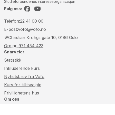
Studieforbundenes interesseorganisasjon
Følg oss:
Facebook
YouTube
Telefon:
22 41 00 00
E-post:
vofo@vofo.no
Christian Krohgs gate 10, 0186 Oslo
Org.nr.
:
971 454 423
Snarveier
Statistikk
Inkluderende kurs
Nyhetsbrev fra Vofo
Kurs for tillitsvalgte
Frivillighetens hus
Om oss
Om Vofo