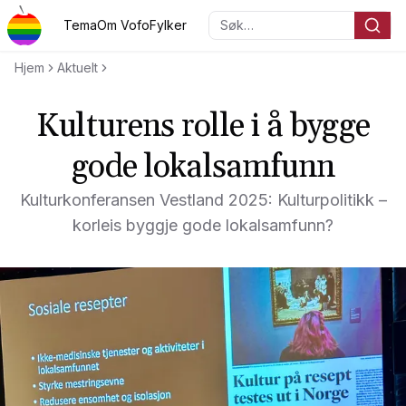
Hopp til hovedinnholdet
Tema
Om Vofo
Fylker
Søk…
Voksenopplæringsforbundet
Hjem
Aktuelt
Kulturens rolle i å bygge
gode lokalsamfunn
Kulturkonferansen Vestland 2025: Kulturpolitikk –
korleis byggje gode lokalsamfunn?