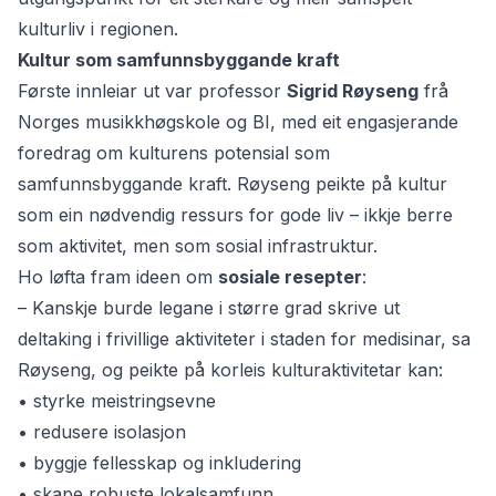
kulturliv i regionen.
Kultur som samfunnsbyggande kraft
Første innleiar ut var professor
Sigrid Røyseng
frå
Norges musikkhøgskole
og BI, med eit engasjerande
foredrag om
kulturens potensial som
samfunnsbyggande kraft
. Røyseng peikte på kultur
som ein nødvendig ressurs for gode liv – ikkje berre
som aktivitet, men som sosial infrastruktur.
Ho løfta fram ideen om
sosiale resepter
:
– Kanskje burde legane i større grad skrive ut
deltaking i frivillige aktiviteter i staden for medisinar, sa
Røyseng, og peikte på korleis kulturaktivitetar kan:
• styrke meistringsevne
• redusere isolasjon
• byggje fellesskap og inkludering
• skape robuste lokalsamfunn