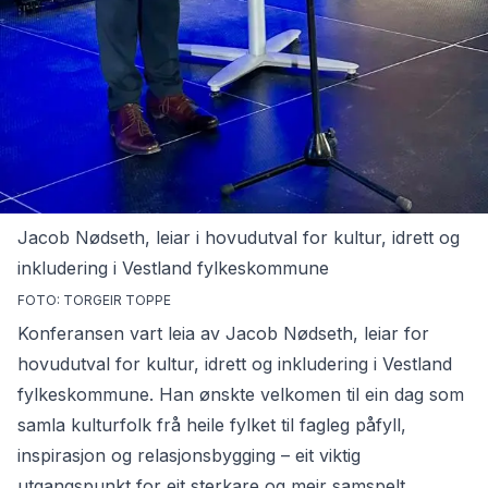
Jacob Nødseth, leiar i hovudutval for kultur, idrett og
inkludering i Vestland fylkeskommune
FOTO: TORGEIR TOPPE
Konferansen vart leia av Jacob Nødseth, leiar for
hovudutval for kultur, idrett og inkludering i Vestland
fylkeskommune. Han ønskte velkomen til ein dag som
samla kulturfolk frå heile fylket til fagleg påfyll,
inspirasjon og relasjonsbygging – eit viktig
utgangspunkt for eit sterkare og meir samspelt