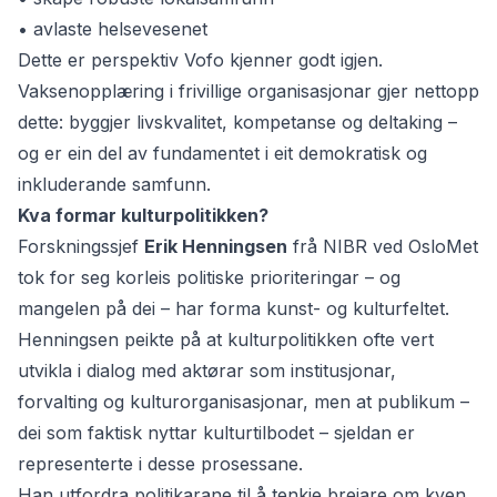
• avlaste helsevesenet
Dette er perspektiv Vofo kjenner godt igjen.
Vaksenopplæring i frivillige organisasjonar gjer nettopp
dette: byggjer livskvalitet, kompetanse og deltaking –
og er ein del av fundamentet i eit demokratisk og
inkluderande samfunn.
Kva formar kulturpolitikken?
Forskningssjef
Erik Henningsen
frå NIBR ved OsloMet
tok for seg korleis politiske prioriteringar – og
mangelen på dei – har forma kunst- og kulturfeltet.
Henningsen peikte på at kulturpolitikken ofte vert
utvikla i dialog med aktørar som institusjonar,
forvalting og kulturorganisasjonar, men at
publikum
–
dei som faktisk nyttar kulturtilbodet – sjeldan er
representerte i desse prosessane.
Han utfordra politikarane til å tenkje breiare om kven