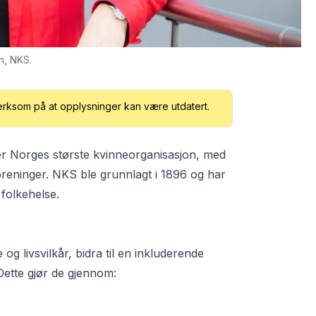
n, NKS.
erksom på at opplysninger kan være utdatert.
er Norges største kvinneorganisasjon, med
reninger. NKS ble grunnlagt i 1896 og har
 folkehelse.
g livsvilkår, bidra til en inkluderende
ette gjør de gjennom: