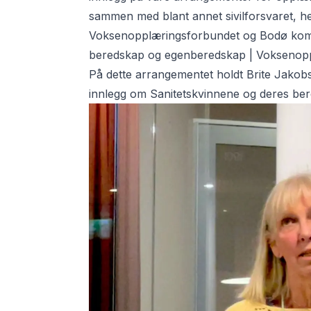
sammen med blant annet sivilforsvaret, her 
Voksenopplæringsforbundet og Bodø kommun
beredskap og egenberedskap | Voksenop
På dette arrangementet holdt Brite Jakobs
innlegg om Sanitetskvinnene og deres be