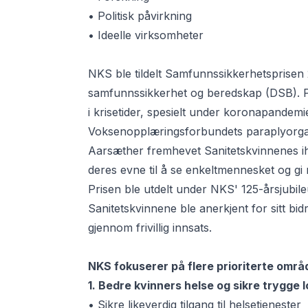
• Politisk påvirkning
• Ideelle virksomheter
NKS ble tildelt Samfunnssikkerhetsprisen 
samfunnssikkerhet og beredskap (DSB). Pri
i krisetider, spesielt under koronapandem
Voksenopplæringsforbundets paraplyorgan
Aarsæther fremhevet Sanitetskvinnenes i
deres evne til å se enkeltmennesket og g
Prisen ble utdelt under NKS' 125-årsjubil
Sanitetskvinnene ble anerkjent for sitt bid
gjennom frivillig innsats.
NKS fokuserer på flere prioriterte områ
1. Bedre kvinners helse og sikre trygge
• Sikre likeverdig tilgang til helsetjenester