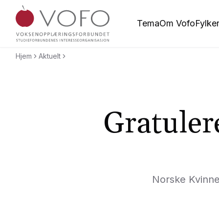
Hopp til hovedinnholdet
Tema
Om Vofo
Fylke
Voksenopplæringsforbundet
Hjem
Aktuelt
Gratuler
Norske Kvinner