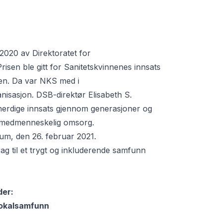
2020 av Direktoratet for
sen ble gitt for Sanitetskvinnenes innsats
ien. Da var NKS med i
isasjon. DSB-direktør Elisabeth S.
herdige innsats gjennom generasjoner og
i medmenneskelig omsorg.
eum, den 26. februar 2021.
rag til et trygt og inkluderende samfunn
der:
 lokalsamfunn