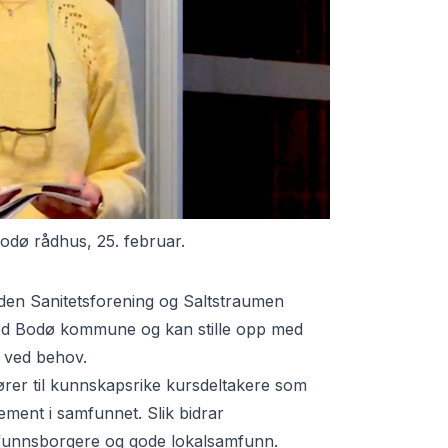
odø rådhus, 25. februar.
den Sanitetsforening og Saltstraumen
med Bodø kommune og kan stille opp med
 ved behov.
ører til kunnskapsrike kursdeltakere som
ement i samfunnet. Slik bidrar
funnsborgere og gode lokalsamfunn.