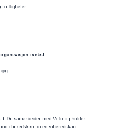
 rettigheter
organisasjon i vekst
ngig
id. De samarbeider med Vofo og holder
ring i beredskap og egenberedskap,