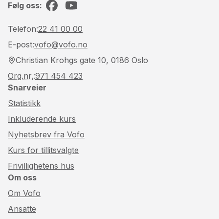
Følg oss:
Facebook
YouTube
Telefon:
22 41 00 00
E-post:
vofo@vofo.no
Christian Krohgs gate 10, 0186 Oslo
Org.nr.
:
971 454 423
Snarveier
Statistikk
Inkluderende kurs
Nyhetsbrev fra Vofo
Kurs for tillitsvalgte
Frivillighetens hus
Om oss
Om Vofo
Ansatte